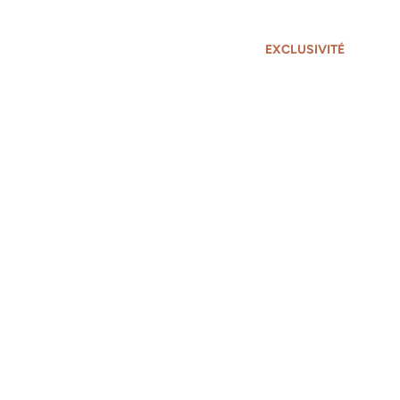
EXCLUSIVITÉ
Maison 7 pièces à Sévrier avec terrain et grand
garage
Sévrier
143m²
7 pièces
5 chambres
620 000 €
Voir tous nos biens