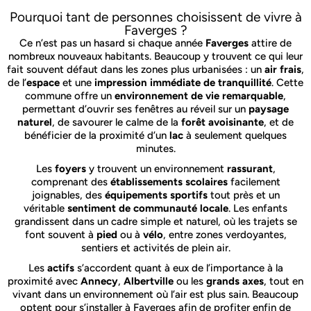
Pourquoi tant de personnes choisissent de vivre à
Faverges ?
Ce n’est pas un hasard si chaque année
Faverges
attire de
nombreux nouveaux habitants. Beaucoup y trouvent ce qui leur
fait souvent défaut dans les zones plus urbanisées : un
air frais
,
de l’
espace
et une
impression immédiate de tranquillité
. Cette
commune offre un
environnement de vie remarquable
,
permettant d’ouvrir ses fenêtres au réveil sur un
paysage
naturel
, de savourer le calme de la
forêt avoisinante
, et de
bénéficier de la proximité d’un
lac
à seulement quelques
minutes.
Les
foyers
y trouvent un environnement
rassurant
,
comprenant des
établissements scolaires
facilement
joignables, des
équipements sportifs
tout près et un
véritable
sentiment de communauté locale
. Les enfants
grandissent dans un cadre simple et naturel, où les trajets se
font souvent à
pied
ou à
vélo
, entre zones verdoyantes,
sentiers et activités de plein air.
Les
actifs
s’accordent quant à eux de l’importance à la
proximité avec
Annecy
,
Albertville
ou les
grands axes
, tout en
vivant dans un environnement où l’air est plus sain. Beaucoup
optent pour s’installer à Faverges afin de profiter enfin de