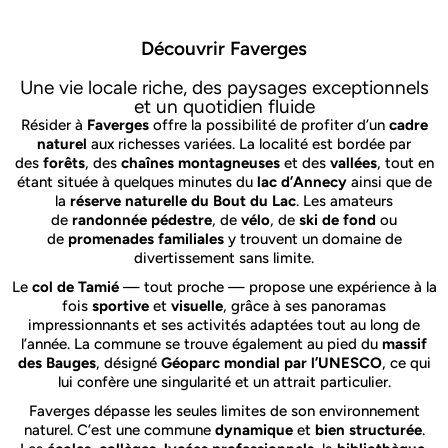
Découvrir Faverges
Une vie locale riche, des paysages exceptionnels
et un quotidien fluide
Résider à
Faverges
offre la possibilité de profiter d’un
cadre
naturel
aux richesses variées. La localité est bordée par
des
forêts
, des
chaînes montagneuses
et des
vallées
, tout en
étant située à quelques minutes du
lac d’Annecy
ainsi que de
la
réserve naturelle du Bout du Lac
. Les amateurs
de
randonnée pédestre
, de
vélo
, de
ski de fond
ou
de
promenades familiales
y trouvent un domaine de
divertissement sans limite.
Le
col de Tamié
— tout proche — propose une expérience à la
fois
sportive
et
visuelle
, grâce à ses panoramas
impressionnants et ses activités adaptées tout au long de
l’année. La commune se trouve également au pied du
massif
des Bauges
, désigné
Géoparc mondial par l’UNESCO
, ce qui
lui confère une singularité et un attrait particulier.
Faverges dépasse les seules limites de son environnement
naturel. C’est une commune
dynamique
et
bien structurée
.