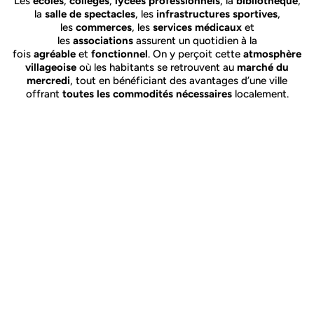
Les
écoles
,
collèges
,
lycées professionnels
, la
bibliothèque
,
la
salle de spectacles
, les
infrastructures sportives
,
les
commerces
, les
services médicaux
et
les
associations
assurent un quotidien à la
fois
agréable
et
fonctionnel
. On y perçoit cette
atmosphère
villageoise
où les habitants se retrouvent au
marché du
mercredi
, tout en bénéficiant des avantages d’une ville
offrant
toutes les commodités nécessaires
localement.