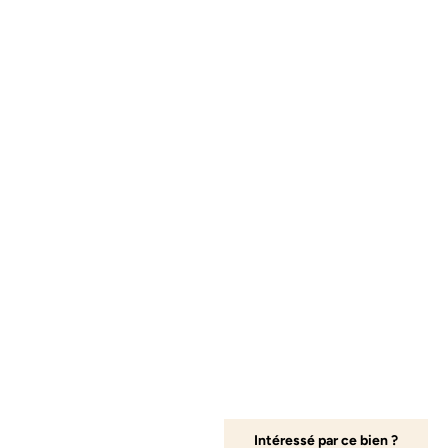
Info en +
Nos honoraires
Nos biens vendus
Offres d'emploi
Mentions légales
Politique de confidentialité
Actus
Contact
Intéressé par ce bien ?