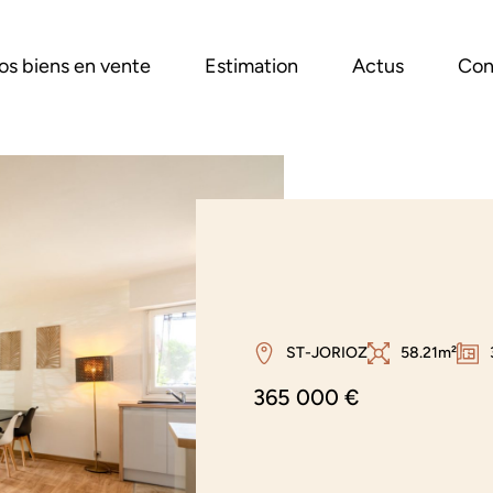
os biens en vente
Estimation
Actus
Con
ST-JORIOZ
58.21m²
365 000 €