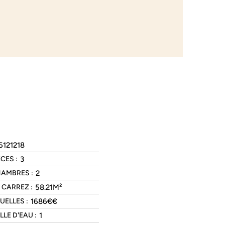
6121218
3
CES :
2
AMBRES :
58.21M²
 CARREZ :
1686€€
ELLES :
1
LE D'EAU :