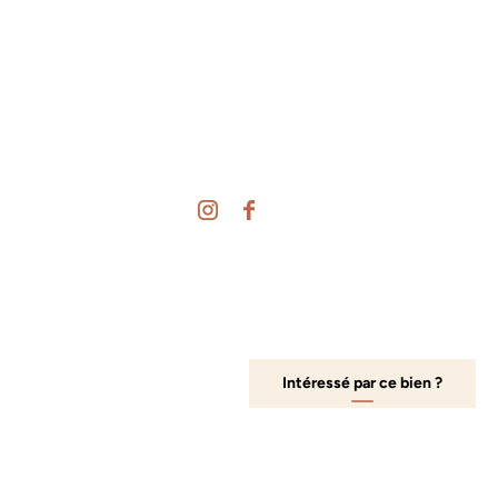
Nos horaires
Du lundi au vendredi
De 9h à 18h
Le samedi
De 9h à 17h sur RDV
Suivez-nous !
Info en +
Nos honoraires
Nos biens vendus
Offres d'emploi
Mentions légales
Intéressé par ce bien ?
Politique de confidentialité
Actus
Contact